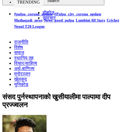
TRENDING
होमपेज
#palpa_corona_update
#Palpa_city_corona_update
समाचार
Mathagadi_news
News_good_palpa
Lumbini All Stars
Cricket
Nepal T20 League
राजनीति
विशेष
समाज
स्थानिय तह
विचार/साहित्य
अर्थ-बाणिज्य
मनोरञ्जन
खेलकुद
युनिकोड
संसद पुर्नस्थापनाको खुसीयालीमा पाल्पामा दीप
प्रज्ज्वलन