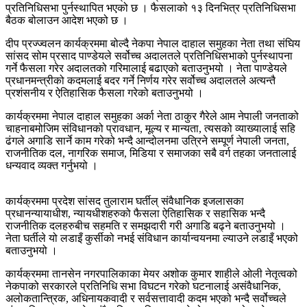
प्रतिनिधिसभा पुर्नस्थापित भएको छ । फैसलाको १३ दिनभित्र प्रतिनिधिसभा
बैठक बोलाउन आदेश भएको छ ।
दीप प्रज्ज्वलन कार्यक्रममा बोल्दै नेकपा नेपाल दाहाल समुहका नेता तथा संघिय
सांसद सोम प्रसाद पाण्डेयले सर्वोच्च अदालतले प्रतिनिधिसभाको पुर्नस्थापना
गर्ने फैसला गरेर अदालतको गरिमालाई बढाएको बताउनुभयो । नेता पाण्डेयले
प्रधानमन्त्रीको कदमलाई बदर गर्ने निर्णय गरेर सर्वोच्च अदालतले अत्यन्तै
प्रशंसनीय र ऐतिहासिक फैसला गरेको बताउनुभयो ।
कार्यक्रममा नेपाल दाहाल समुहका अर्का नेता ठाकुर गैरेले आम नेपाली जनताको
चाहनाबमोजिम संविधानको प्रावधान, मूल्य र मान्यता, त्यसको व्याख्यालाई सहि
ढंगले अगाडि सार्ने काम गरेको भन्दै आन्दोलनमा उत्रिने सम्पूर्ण नेपाली जनता,
राजनीतिक दल, नागरिक समाज, मिडिया र समाजका सबै वर्ग तहका जनतालाई
धन्यवाद व्यक्त गर्नुभयो ।
कार्यक्रममा प्रदेश सांसद तुलाराम घर्तील् संवैधानिक इजलासका
प्रधानन्यायाधीश, न्यायधीशहरुको फैसला ऐतिहासिक र सहासिक भन्दै
राजनीतिक दलहरुबीच सहमति र समझदारी गरी अगाडि बढ्ने बताउनुभयो ।
नेता घर्तीले यो लडाइँ कुर्सीको नभई संविधान कार्यान्वयनमा ल्याउने लडाइँ भएको
बताउनुभयो ।
कार्यक्रममा तानसेन नगरपालिकाका मेयर अशोक कुमार शाहीले ओली नेतृत्वको
नेकपाको सरकारले प्रतिनिधि सभा विघटन गरेको घटनालाई असंवैधानिक,
अलोकतान्त्रिक, अधिनायकवादी र सर्वसत्तावादी कदम भएको भन्दै सर्वोच्चले