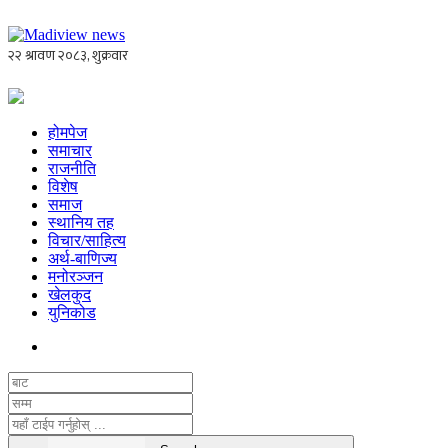
होमपेज
समाचार
राजनीति
विशेष
समाज
स्थानिय तह
विचार/साहित्य
अर्थ-बाणिज्य
मनोरञ्जन
खेलकुद
युनिकोड