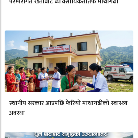
परम्परागत खेतीबाट व्यावसायिकतातर्फ माथागढी
स्थानीय सरकार आएपछि फेरियो माथागढीको स्वास्थ्य
अवस्था