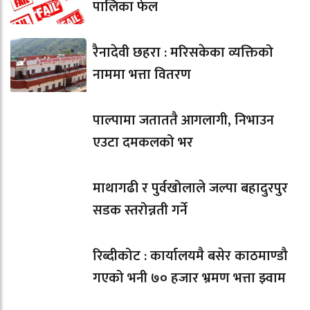
पालिका फेल
रैनादेवी छहरा : मरिसकेका व्यक्तिको
नाममा भत्ता वितरण
पाल्पामा जताततै आगलागी, निभाउन
एउटा दमकलको भर
माथागढी र पुर्वखोलाले जल्पा बहादुरपुर
सडक स्तरोन्नती गर्ने
रिब्दीकोट : कार्यालयमै बसेर काठमाण्डौ
गएको भनी ७० हजार भ्रमण भत्ता झ्वाम