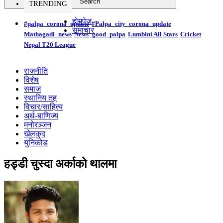
TRENDING
होमपेज
#palpa_corona_update
#Palpa_city_corona_update
समाचार
Mathagadi_news
News_good_palpa
Lumbini All Stars
Cricket
Nepal T20 League
राजनीति
विशेष
समाज
स्थानिय तह
विचार/साहित्य
अर्थ-बाणिज्य
मनोरञ्जन
खेलकुद
युनिकोड
हड्डी चुस्दा अर्काको थालमा