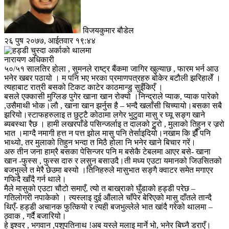
विजयकुमार बौडेल
२६ पुष २०७७, आईतवार १९:४४
नारायण अधिकारी
५०/५१ सालतिर होला , सुमनले राष्ट्र बैंकमा जागिर खुल्याछ , फारम भर्न आउ
भनेर खबर पठायो । म पनि भए भरका प्रमाणपत्रहरु बोकेर बटौली झरिहालेँ ।
त्यहाबाट रात्री बसको टिकट काटेर काठमान्डु सुइँकिएँ ।
बसले एक्कासी मुग्लिङ पुगेर खाना खान रोक्यो ।निन्द्राले प्याक, प्याक पारेको
,उसैमाथी भोक।लौ , खाना खान झर्नुस है – भन्दै खलाँसी चिच्यायो।बसका सबै
झरियो।स्टाफहरुलाइ त छुट्टै कोठामा लगेर भुटुवा मासु र घ्यू सङ्ग खाने
ब्यबस्था रैछ । हामी लखरपाँडे पसिन्जर्लाइ त दालको टुर्
रो , मुलाको तिहुन र जर्
रो
भात ।माग्दै नमागी हत्त न पत्त झोल मासु पनि तेर्साइदियो।नखाम कि झैँ पनि
भाथ्यो, तर मुलाको तिहुन भन्दा त मिठै होला नि भनेर खाने बिचार गरें।
अरु तीन जना हाम्रै बसका पेसिन्जर पनि म बसेकै टेबलमा आएर बसे- खाना
खान -फुस्स , फुस्स दारु र लसुन बसाउदै।ती मध्य एउटा यमानको जिउसितको
बजभुल्ले त मेरै छेउमा बस्यो ।तिनिहरुले मासुभात सङ्गै क्वाटर समेत मगाएर
गफिदै खाँदै गर्न थाले।
मैले मासुको एउटा चौटो समाएँ, त्यो त बाख्राको घुँडाको हड्डी परेछ –
गतिलोगरी नपाकेको । त्यस्लाइ दुई औंलाले चाँपेर बेरिएको मासु दाँतले तान्दै
थिएँ- हड्डी अचानक फुत्कियो र त्यही बजभुल्लेले भात खांदै गरेको थालमा –
ठ्वाक , गर्दै बजारियो।
हे इश्वर , भगवान ,पशुपतिनाथ !अब यस्ले मलाइ मार्ने भो, भनेर बिघ्नै डराएँ।