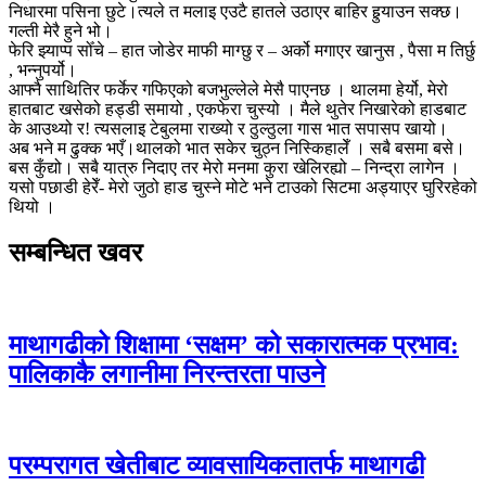
निधारमा पसिना छुटे।त्यले त मलाइ एउटै हातले उठाएर बाहिर हुर्
याउन सक्छ।
गल्ती मेरै हुने भो।
फेरि झ्याप्प सोँचे – हात जोडेर माफी माग्छु र – अर्को मगाएर खानुस , पैसा म तिर्छु
, भन्नुपर्यो।
आफ्नै साथितिर फर्केर गफिएको बजभुल्लेले मेसै पाएनछ । थालमा हेर्यो, मेरो
हातबाट खसेको हड्डी समायो , एकफेरा चुस्यो । मैले थुतेर निखारेको हाडबाट
के आउथ्यो र! त्यसलाइ टेबुलमा राख्यो र ठुल्ठुला गास भात सपासप खायो।
अब भने म ढुक्क भएँ।थालको भात सकेर चुठ्न निस्किहालेँ । सबै बसमा बसे।
बस कुँद्यो। सबै यात्रु निदाए तर मेरो मनमा कुरा खेलिरह्यो – निन्द्रा लागेन ।
यसो पछाडी हेरेँ- मेरो जुठो हाड चुस्ने मोटे भने टाउको सिटमा अड्याएर घुरिरहेको
थियो ।
सम्बन्धित खवर
माथागढीको शिक्षामा ‘सक्षम’ को सकारात्मक प्रभाव:
पालिकाकै लगानीमा निरन्तरता पाउने
परम्परागत खेतीबाट व्यावसायिकतातर्फ माथागढी