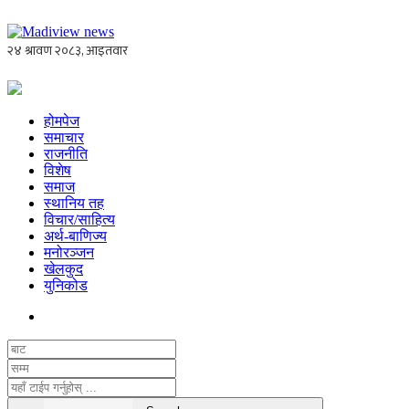
होमपेज
समाचार
राजनीति
विशेष
समाज
स्थानिय तह
विचार/साहित्य
अर्थ-बाणिज्य
मनोरञ्जन
खेलकुद
युनिकोड