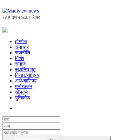
होमपेज
समाचार
राजनीति
विशेष
समाज
स्थानिय तह
विचार/साहित्य
अर्थ-बाणिज्य
मनोरञ्जन
खेलकुद
युनिकोड