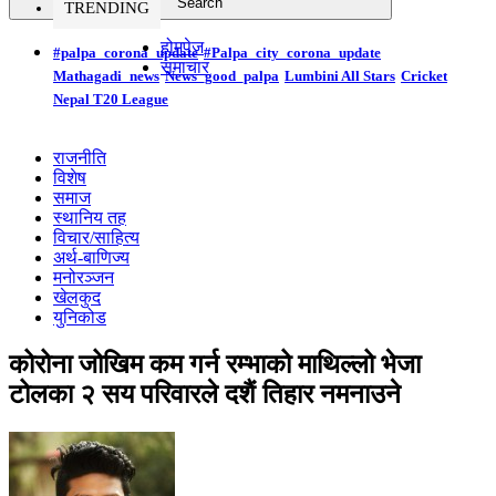
TRENDING
होमपेज
#palpa_corona_update
#Palpa_city_corona_update
समाचार
Mathagadi_news
News_good_palpa
Lumbini All Stars
Cricket
Nepal T20 League
राजनीति
विशेष
समाज
स्थानिय तह
विचार/साहित्य
अर्थ-बाणिज्य
मनोरञ्जन
खेलकुद
युनिकोड
कोरोना जोखिम कम गर्न रम्भाको माथिल्लो भेजा
टोलका २ सय परिवारले दशैं तिहार नमनाउने