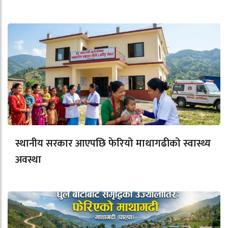
स्थानीय सरकार आएपछि फेरियो माथागढीको स्वास्थ्य
अवस्था