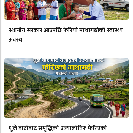
स्थानीय सरकार आएपछि फेरियो माथागढीको स्वास्थ्य
अवस्था
धुले बाटोबाट समृद्धिको उज्यालोतिरः फेरिएको