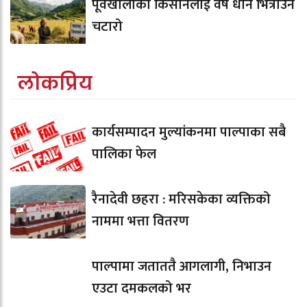
पूर्वखोलाका किसानलाई वर्षे धान भित्राउने
चटारो
लोकप्रिय
कार्यसम्पादन मुल्यांकनमा पाल्पाका सबै
पालिका फेल
रैनादेवी छहरा : मरिसकेका व्यक्तिको
नाममा भत्ता वितरण
पाल्पामा जताततै आगलागी, निभाउन
एउटा दमकलको भर