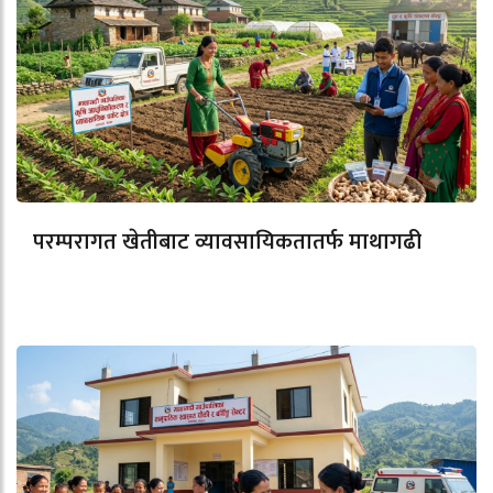
परम्परागत खेतीबाट व्यावसायिकतातर्फ माथागढी