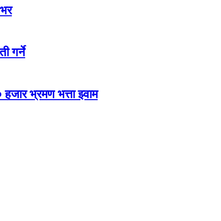
 भर
ी गर्ने
 हजार भ्रमण भत्ता झ्वाम