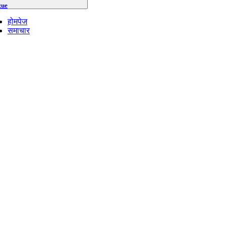
gue
होमपेज
समाचार