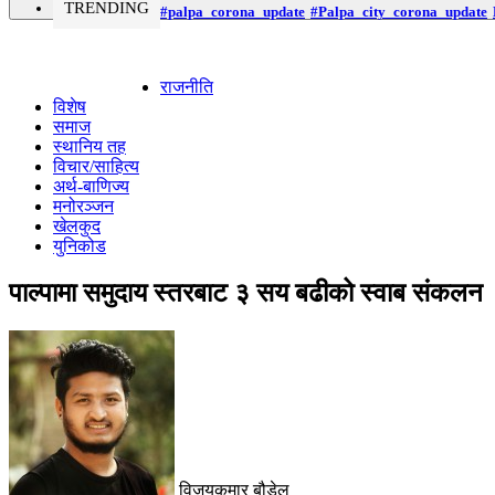
TRENDING
#palpa_corona_update
#Palpa_city_corona_update
राजनीति
विशेष
समाज
स्थानिय तह
विचार/साहित्य
अर्थ-बाणिज्य
मनोरञ्जन
खेलकुद
युनिकोड
पाल्पामा समुदाय स्तरबाट ३ सय बढीको स्वाब संकलन
विजयकुमार बौडेल