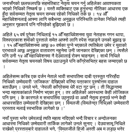
जनासँगको छलफलपछि सहमतिबाट नेतृत्व चयन गर्नु अहिलेका आवश्यकता
भएको निधिको निष्कर्ष छ । यस्तै व्यक्तिबाट एक हुनुभन्दा नीतिका आधारमा एक
हुँदा सर्वसम्मत नेतृत्व चयन सम्भव रहेको निधिको तर्क छ । १४ औँ
महाधिवेशनलाई आफ्ना लागि सबैभन्दा अनुकूल परिस्थिति ठानेका निधिले त्यही
अनुसार गृहकार्य पनि गरिरहेको बुझिएको छ ।
अहिले ६५ वर्ष पुगेका निधिलाई १५ औँ महाधिवेशनमा युवा नेताहरू गगन थापा,
विश्वप्रकाश शर्माको पुस्ताले समेत आफ्नो लागि स्पेस नछाड्ने उनको बुझाइ छ
। १५ औँ महाधिवेशनमा आफू ७० वर्षका पुग्ने भएकाले त्यतिबेला उमेर र युवाको
प्रभावले आफू अनुकूल वातावरण नहुनेमा उनी जानकार देखिएका छन् । त्यसैले
पनि उनी १४ औँ महाधिवेशनमा नै देउवालाई रोक्न चाहन्छन् । साथै निधिले
सर्वसम्मत नेतृत्व चयनको विषय उठाउनुले पनि काँग्रेसभित्र बहस जन्माएको छ
।
अहिलेसम्म करिब एक दर्जन नेताले भावी सभापतिमा दाबी प्रस्तुत गरिरहँदा
निधिको उम्मेदवारी ‘लजिकल’ देखिएको वरिष्ठ पत्रकार पुरुषोत्तम दाहाल
बताउँछन् । उनले भने, ‘नेपाली काँग्रेसमा धेरै वटा गुट छन् । ती सिद्धान्तमा
भन्दा महत्वकांक्षाले निर्माण भएका हुन् । तर अहिलेको अवस्थामा केही लोजिकल
पनि छन् । के कारणले म सभापतिमा उठ्नुपर्छ वा अर्को नेतृत्व हुनुपर्छ भन्ने केही
आधारसहित उम्मेदवारी देखिएका छन् । विमलजी (विमलेन्द्र निधि)को उम्मेदवारी
प्रस्ताव मलाई स्वभाविक लागेको छ ।’
नयाँ पुस्ता भनेर उमेरलाई त्यति महत्व नदिएको भन्दै विचार र अन्दोलनका
आधारमा निधिको उम्मेदवारी तार्किक लागेको उनले सुनाए । देउवासामू निधिले
राखेको प्रस्तावबारे दाहालले भने, ‘विमलजीले हिजो अस्ती अब म लड्छ भनेर