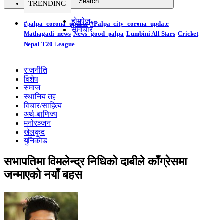
TRENDING
होमपेज
#palpa_corona_update
#Palpa_city_corona_update
समाचार
Mathagadi_news
News_good_palpa
Lumbini All Stars
Cricket
Nepal T20 League
राजनीति
विशेष
समाज
स्थानिय तह
विचार/साहित्य
अर्थ-बाणिज्य
मनोरञ्जन
खेलकुद
युनिकोड
सभापतिमा विमलेन्द्र निधिको दाबीले काँग्रेसमा
जन्माएको नयाँ बहस