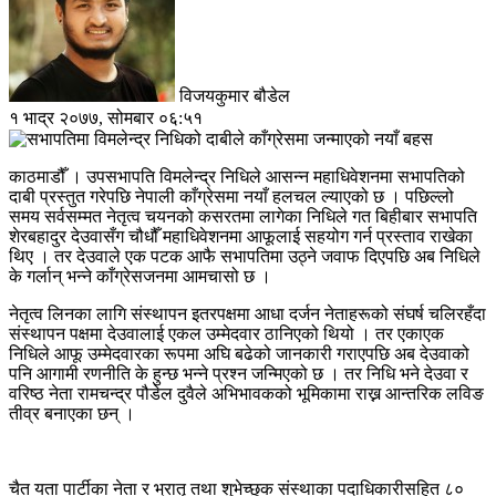
विजयकुमार बौडेल
१ भाद्र २०७७, सोमबार ०६:५१
काठमाडौँ । उपसभापति विमलेन्द्र निधिले आसन्न महाधिवेशनमा सभापतिको
दाबी प्रस्तुत गरेपछि नेपाली काँग्रेसमा नयाँ हलचल ल्याएको छ । पछिल्लो
समय सर्वसम्मत नेतृत्व चयनको कसरतमा लागेका निधिले गत बिहीबार सभापति
शेरबहादुर देउवासँग चौधौँ महाधिवेशनमा आफूलाई सहयोग गर्न प्रस्ताव राखेका
थिए । तर देउवाले एक पटक आफै सभापतिमा उठ्ने जवाफ दिएपछि अब निधिले
के गर्लान् भन्ने काँग्रेसजनमा आमचासो छ ।
नेतृत्व लिनका लागि संस्थापन इतरपक्षमा आधा दर्जन नेताहरूको संघर्ष चलिरहँदा
संस्थापन पक्षमा देउवालाई एकल उम्मेदवार ठानिएको थियो । तर एकाएक
निधिले आफू उम्मेदवारका रूपमा अघि बढेको जानकारी गराएपछि अब देउवाको
पनि आगामी रणनीति के हुन्छ भन्ने प्रश्न जन्मिएको छ । तर निधि भने देउवा र
वरिष्ठ नेता रामचन्द्र पौडेल दुवैले अभिभावकको भूमिकामा राख्न आन्तरिक लविङ
तीव्र बनाएका छन् ।
चैत यता पार्टीका नेता र भ्रातृ तथा शुभेच्छुक संस्थाका पदाधिकारीसहित ८०