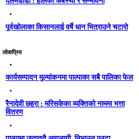
दर्लमडाडा : हालको अबस्था र सम्भावना
पूर्वखोलाका किसानलाई वर्षे धान भित्राउने चटारो
लोकप्रिय
कार्यसम्पादन मुल्यांकनमा पाल्पाका सबै पालिका फेल
रैनादेवी छहरा : मरिसकेका व्यक्तिको नाममा भत्ता
वितरण
पाल्पामा जताततै आगलागी, निभाउन एउटा