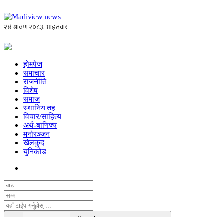
होमपेज
समाचार
राजनीति
विशेष
समाज
स्थानिय तह
विचार/साहित्य
अर्थ-बाणिज्य
मनोरञ्जन
खेलकुद
युनिकोड