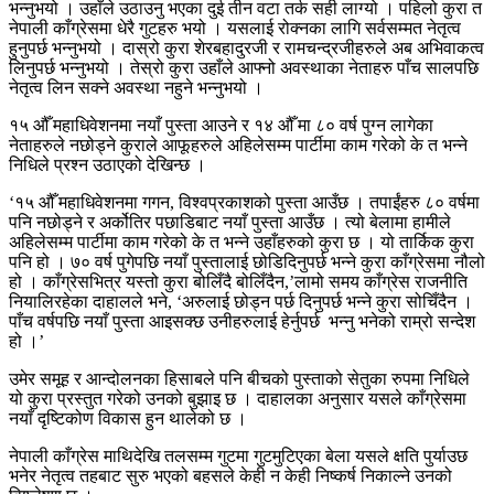
भन्नुभयो । उहाँले उठाउनु भएका दुई तीन वटा तर्क सही लाग्यो । पहिलो कुरा त
नेपाली काँग्रेसमा धेरै गुटहरु भयो । यसलाई रोक्नका लागि सर्वसम्मत नेतृत्व
हुनुपर्छ भन्नुभयो । दास्रो कुरा शेरबहादुरजी र रामचन्द्रजीहरुले अब अभिवाकत्व
लिनुपर्छ भन्नुभयो । तेस्रो कुरा उहाँले आफ्नो अवस्थाका नेताहरु पाँच सालपछि
नेतृत्व लिन सक्ने अवस्था नहुने भन्नुभयो ।
१५ औँ महाधिवेशनमा नयाँ पुस्ता आउने र १४ औँ मा ८० वर्ष पुग्न लागेका
नेताहरुले नछोड्ने कुराले आफूहरुले अहिलेसम्म पार्टीमा काम गरेको के त भन्ने
निधिले प्रश्न उठाएको देखिन्छ ।
‘१५ औँ महाधिवेशनमा गगन, विश्वप्रकाशको पुस्ता आउँछ । तपाईंहरु ८० वर्षमा
पनि नछोड्ने र अर्कोतिर पछाडिबाट नयाँ पुस्ता आउँछ । त्यो बेलामा हामीले
अहिलेसम्म पार्टीमा काम गरेको के त भन्ने उहाँहरुको कुरा छ । यो तार्किक कुरा
पनि हो । ७० वर्ष पुगेपछि नयाँ पुस्तालाई छोडिदिनुपर्छ भन्ने कुरा काँग्रेसमा नौलो
हो । काँग्रेसभित्र यस्तो कुरा बोलिँदै बोलिँदैन,’लामो समय काँग्रेस राजनीति
नियालिरहेका दाहालले भने, ‘अरुलाई छोड्न पर्छ दिनुपर्छ भन्ने कुरा सोचिँदैन ।
पाँच वर्षपछि नयाँ पुस्ता आइसक्छ उनीहरुलाई हेर्नुपर्छ भन्नु भनेको राम्रो सन्देश
हो ।’
उमेर समूह र आन्दोलनका हिसाबले पनि बीचको पुस्ताको सेतुका रुपमा निधिले
यो कुरा प्रस्तुत गरेको उनको बुझाइ छ । दाहालका अनुसार यसले काँग्रेसमा
नयाँ दृष्टिकोण विकास हुन थालेको छ ।
नेपाली काँग्रेस माथिदेखि तलसम्म गुटमा गुटमुटिएका बेला यसले क्षति पुर्याउछ
भनेर नेतृत्व तहबाट सुरु भएको बहसले केही न केही निष्कर्ष निकाल्ने उनको