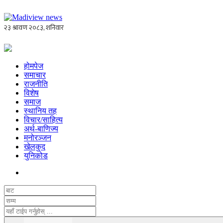
होमपेज
समाचार
राजनीति
विशेष
समाज
स्थानिय तह
विचार/साहित्य
अर्थ-बाणिज्य
मनोरञ्जन
खेलकुद
युनिकोड