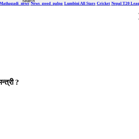
Mathagadi_news
News_good_palpa
Lumbini All Stars
Cricket
Nepal T20 Lea
न्त्री ?