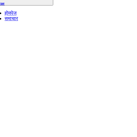
gue
होमपेज
समाचार