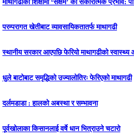
माथागढीको शिक्षामा ‘सक्षम’ को सकारात्मक प्रभाव: प
परम्परागत खेतीबाट व्यावसायिकतातर्फ माथागढी
स्थानीय सरकार आएपछि फेरियो माथागढीको स्वास्थ्य 
धुले बाटोबाट समृद्धिको उज्यालोतिरः फेरिएको माथागढी
दर्लमडाडा : हालको अबस्था र सम्भावना
पूर्वखोलाका किसानलाई वर्षे धान भित्राउने चटारो