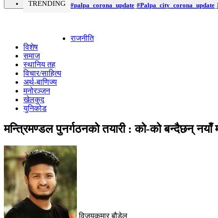
TRENDING
#palpa_corona_update
#Palpa_city_corona_update
राजनीति
विशेष
समाज
स्थानिय तह
विचार/साहित्य
अर्थ-बाणिज्य
मनोरञ्जन
खेलकुद
युनिकोड
मन्त्रिमण्डल पुनर्गठनको तयारी : को-को बन्दैछन् नयाँ म
विजयकुमार बौडेल