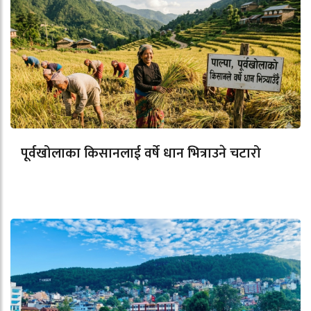
पूर्वखोलाका किसानलाई वर्षे धान भित्राउने चटारो