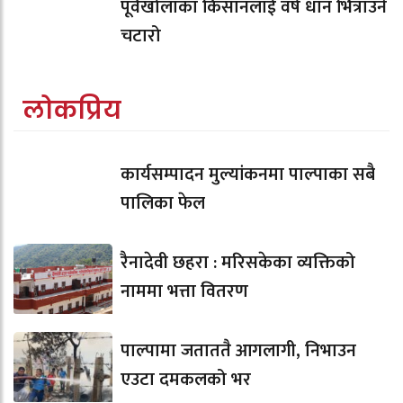
पूर्वखोलाका किसानलाई वर्षे धान भित्राउने
चटारो
लोकप्रिय
कार्यसम्पादन मुल्यांकनमा पाल्पाका सबै
पालिका फेल
रैनादेवी छहरा : मरिसकेका व्यक्तिको
नाममा भत्ता वितरण
पाल्पामा जताततै आगलागी, निभाउन
एउटा दमकलको भर